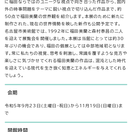
に福田ならではのユニークな視点で向き合った作品から、国内
外の時事問題をテーマに鋭い視点で切り込んだ作品まで、約
50点で福田美蘭の世界観を紹介します。本展のために新たに
制作された、現在の世界情勢を映した新作も公開予定です。
名古屋市美術館では、1992年に福田美蘭と森村泰昌の二人
を迎えて展覧会を開催しました。本展は当館にとっては約30
年ぶりの機会であり、福田の個展としては中部地域初となりま
す。常に私たちの視覚、思考を刺激し、常識を覆すような見方や
楽しさに気づかせてくれる福田美蘭の作品は、混沌とした時代
を迎えている現代を生き抜く知恵とエネルギーを与えてくれる
でしょう。
会期
令和5年9月23日(土曜日・祝日)から11月19日(日曜日)ま
で
開館時間