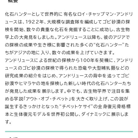
概要
化石ハンターとして世界的に有名なロイ・チャップマン・アンドリ
ュースは、1922年、大規模な調査隊を編成してゴビ砂漠の探
検を開始、数々の貴重な化石を発掘することに成功し、古生物
学上の大発見をしました。アンドリュース以降も、彼のアジアで
の探検の成果や生き様に影響された多くの“化石ハンター”た
ちがアジアの地に入り、数々の成果を上げていきます。
アンドリュースによる世紀の探検から100年を契機に、アンドリ
ュースのゴビ砂漠の探検で得られた恐竜や大型哺乳類などの
研究成果の紹介をはじめ、アンドリュースの背中を追ってゴビ
砂漠やヒマラヤの地を探検した新しい時代の化石ハンターたち
が発見した成果を展示します。中でも、古生物学界で注目を集
める学説「アウト・オブ・チベット」を大きく取り上げ、この説が
誕生するきっかけとなった“チベットケサイ”の全身復元骨格標
本と生体復元モデルを世界初公開し、ダイナミックに展示しま
す。