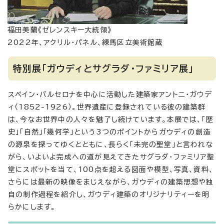
福田美蘭《ゼレンスキー大統領》
2022年、アクリル・パネル、練馬区立美術館蔵
特別展「ガウディとサグラダ・ファミリア展」
スペイン・バルセロナを中心に活動した建築家アントニ・ガウデ
ィ（1852-1926）。世界遺産に登録されている彼の建築群
は、今なお世界中の人々を魅了し続けています。本展では、「歴
史」「自然」「幾何学」という3つのポイントからガウディの創造
の源泉を探ってゆくとともに、長らく「未完の聖堂」と言われな
がら、いよいよ完成への道が見えてきたサグラダ・ファミリア聖
堂にスポットを当て、100点を超える図面や模型、写真、資料、
さらには最新の映像をまじえながら、ガウディの建築思想や独
自の制作過程を紹介し、ガウディ建築のオリジナリティーを明
らかにします。