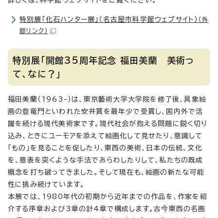
詳しくは、科学館ウェブサイトをご覧ください。
特別展「化石ハンター展」（名古屋市科学館ウェブサイト）
（外
部リンク）
特別展「開館35周年記念 福田美蘭 美術っ
て、なに？」
福田美蘭（1963-）は、東京藝術大学大学院を修了後、具象絵
画の登竜門といわれた安井賞を最年少で受賞し、国内外で活
躍を続ける現代美術家です。現代社会が抱える問題に鋭く切り
込み、ときにユーモアを添えて絵画化して見せたり、意識して
「もの」を見ることを促したり、東西の美術、日本の伝統、文化
を、意表を突くような手法であらわしたりして、私たちの既成
概念を打ち破ってきました。そして現在も、絵画の新たな可能
性に挑み続けています。
本展では、1980年代の初期から近年までの作品を、作家を紹
介する序章および3章の計4章で構成します。古今東西の名画