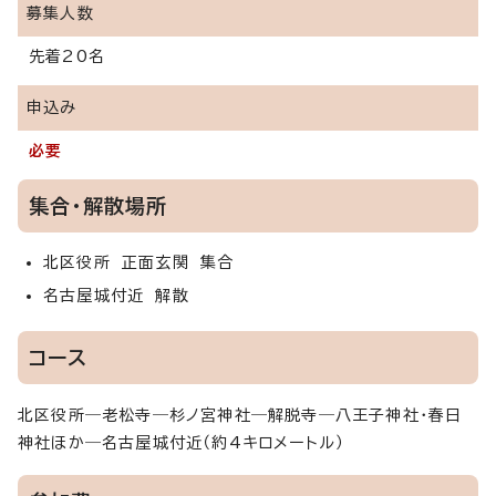
募集人数
先着20名
申込み
必要
集合・解散場所
北区役所 正面玄関 集合
名古屋城付近 解散
コース
北区役所―老松寺―杉ノ宮神社―解脱寺―八王子神社・春日
神社ほか―名古屋城付近（約4キロメートル）