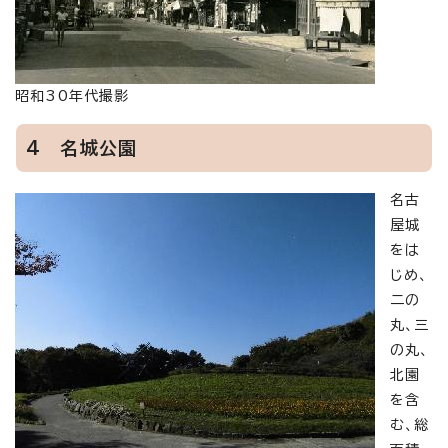
昭和30年代撮影
4 名城公園
名古
屋城
をは
じめ、
二の
丸、三
の丸、
北園
を含
む、総