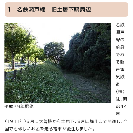
1 名鉄瀬戸線 旧土居下駅周辺
名鉄
瀬戸
線の
前身
であ
る瀬
戸電
気鉄
道
（株）
は、明
平成29年撮影
治44
年
（1911年）5月に大曽根から土居下、8月に堀川まで開通し、全
国でも珍しいお堀を走る電車が誕生しました。