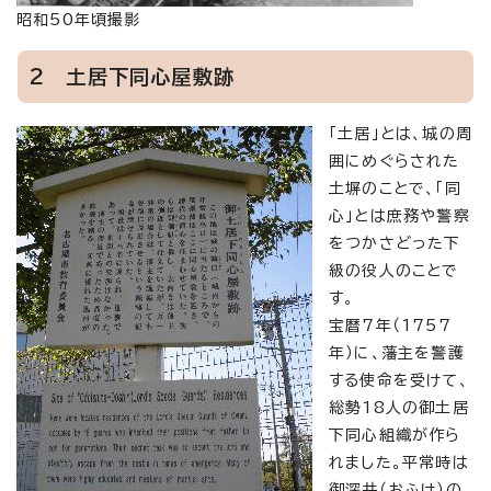
昭和50年頃撮影
2 土居下同心屋敷跡
「土居」とは、城の周
囲にめぐらされた
土塀のことで、「同
心」とは庶務や警察
をつかさどった下
級の役人のことで
す。
宝暦7年（1757
年）に、藩主を警護
する使命を受けて、
総勢18人の御土居
下同心組織が作ら
れました。平常時は
御深井（おふけ）の