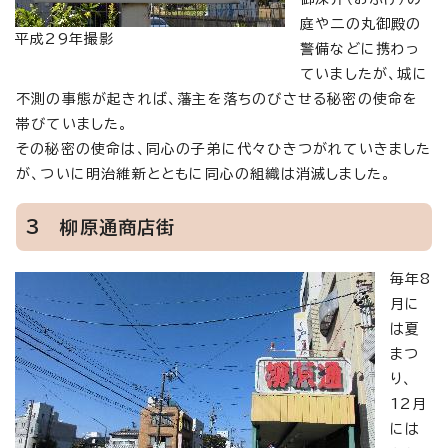
庭や二の丸御殿の
平成29年撮影
警備などに携わっ
ていましたが、城に
不測の事態が起きれば、藩主を落ちのびさせる秘密の使命を
帯びていました。
その秘密の使命は、同心の子弟に代々ひきつがれていきました
が、ついに明治維新とともに同心の組織は消滅しました。
3 柳原通商店街
毎年8
月に
は夏
まつ
り、
12月
には