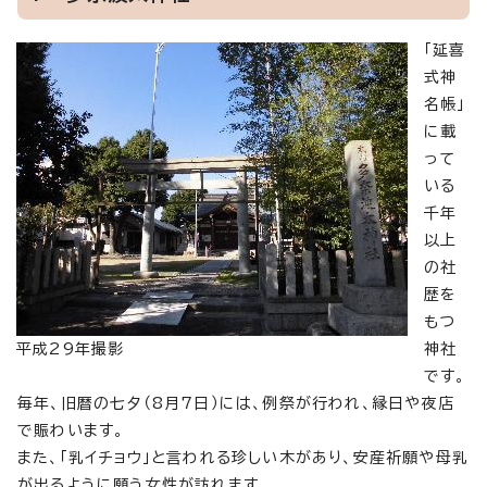
「延喜
式神
名帳」
に載
って
いる
千年
以上
の社
歴を
もつ
平成29年撮影
神社
です。
毎年、旧暦の七夕（8月7日）には、例祭が行われ、縁日や夜店
で賑わいます。
また、「乳イチョウ」と言われる珍しい木があり、安産祈願や母乳
が出るように願う女性が訪れます。