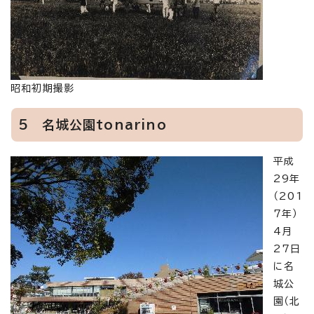
昭和初期撮影
5 名城公園tonarino
平成
29年
（201
7年）
4月
27日
に名
城公
園（北