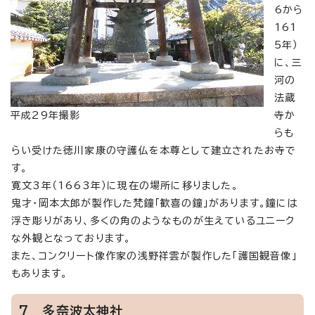
6から
161
5年）
に、三
河の
法蔵
平成29年撮影
寺か
らも
らい受けた徳川家康の守護仏を本尊として建立されたお寺で
す。
寛文3年（1663年）に現在の場所に移りました。
鬼才・岡本太郎が製作した梵鐘「歓喜の鐘」があります。鐘には
浮き彫りがあり、多くの角のようなものが生えているユニーク
な外観となっております。
また、コンクリート像作家の浅野祥雲が製作した「護国観音像」
もあります。
7 多奈波太神社