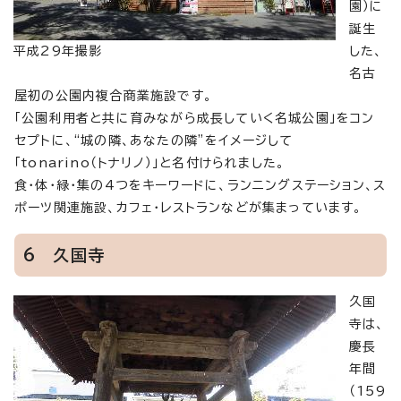
園）に
誕生
平成29年撮影
した、
名古
屋初の公園内複合商業施設です。
「公園利用者と共に育みながら成長していく名城公園」をコン
セプトに、“城の隣、あなたの隣”をイメージして
「tonarino（トナリノ）」と名付けられました。
食・体・緑・集の4つをキーワードに、ランニングステーション、ス
ポーツ関連施設、カフェ・レストランなどが集まっています。
6 久国寺
久国
寺は、
慶長
年間
（159