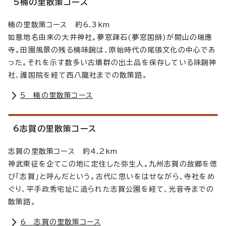
5楠の里散策コース
楠の里散策コース 約6.3km
如意地名由来の大井神社。夢窓疎石(夢窓国師)が開山の瑞應
寺。田園風景の残る楠味鋺は、原始時代の尾張文化の中心であ
った。それを示す数多い古墳群の出土品を保存している味鋺神
社、護国院を経て西八龍社までの散策路。
5 楠の里散策コース
6志賀の里散策コース
志賀の里散策コース 約4.2km
神武東征を企てこの地に定住した弥生人。九州志賀の故郷を偲
び「志賀」と呼んだという。古代に思いをはせながら、寺社をめ
ぐり、平手政秀宅址に造られた志賀公園を経て、光音寺までの
散策路。
6 志賀の里散策コース