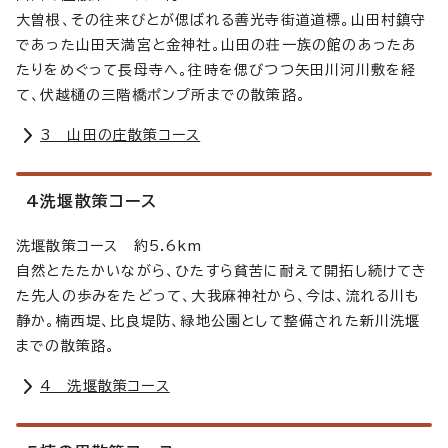
大曽根、その往来びとが偲ばれる善光寺街道道標。山田村鎮守
であった山田天満宮と金神社。山田の荘一族の館のあったあ
たりをめぐって長母寺へ。往時を偲びつつ矢田川河川敷を経
て、伏越樋の三階橋ポンプ所までの散策路。
3 山田の庄散策コース
4洗堰散策コース
洗堰散策コース 約5.6km
自然とたたかいながら、ひたすら貧苦に耐えて開拓し続けてき
た先人の歩みをたどって、大我麻神社から、今は、流れる川も
静か。楠西堤、比良堤防、緑地公園として整備された新川洗堰
までの散策路。
4 洗堰散策コース