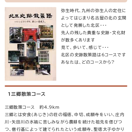
弥生時代、九州の弥生人の定住に
よってはじまり名古屋の北の玄関
として発展した北区・・・
先人の残した貴重な史跡・文化財
が数多くあります
見て、歩いて、感じて・・・
北区の史跡散策路は6コースです
あなたは、どのコースから?
1三郷散策コース
三郷散策コース 約4.9km
三郷とは安食(あじき)の荘の福徳、中切、成願寺をいい、庄内
川・矢田川の水禍に苦しみながら農耕を続けた祖先を偲びつ
つ、僧行基によって建てられたという成願寺、聖徳太子ゆかり