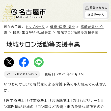
緊急情報なし
防災ポータル
現在の位置：
トップページ
>
健康・医療・福祉
>
高齢者福祉・介
護
>
健康・生きがい・社会参加
> 地域サロン活動等支援事業
地域サロン活動等支援事業
ページID
1016425
更新日 2025年10月16日
いつものサロンで専門家による介護予防に取り組んでみません
か。
「理学療法士」「作業療法士」「言語聴覚士」のリハビリテーショ
ン専門職が地域のサロン等などの皆さまの身近な場所での介