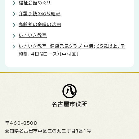
福祉会館めぐり
介護予防の取り組み
高齢者の余暇の活用
いきいき教室
いきいき教室 健康元気クラブ 中期(65歳以上、予
約制、4日間コース）［中村区］
名古屋市役所
〒460-8508
愛知県名古屋市中区三の丸三丁目1番1号