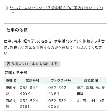
シルバー人材センター「入会説明会のご案内」
（外部リンク）
仕事の依頼
仕事(清掃、軽作業、宛名書き、家事援助など)を依頼する場合
は、お住まいの区を管轄する支部へ電話で申し込んでくださ
い。
表の横スクロールを有効にする
管轄する支部
支部名
電話番号
ファクス番号
対象区域
東部支
052-842-
052-842-
昭和、瑞穂、緑、天
部
4694
4894
白区
西部支
052-524-
052-532-
北、西、中村、中区
部
2181
6058