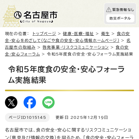
緊急情報なし
防災ポータル
現在の位置：
トップページ
>
健康・医療・福祉
>
衛生
>
食の安
全・安心をめざして（なごや食の安全・安心情報ホームページ）
>
名
古屋市の取組み
>
啓発事業・リスクコミュニケーション
>
食の安
全・安心フォーラム
> 令和5年度食の安全・安心フォーラム実施結果
令和5年度食の安全・安心フォーラ
ム実施結果
ページID
1015145
更新日 2025年12月19日
名古屋市では、食の安全・安心に関するリスクコミュニケーショ
ン（意見及び情報の交換）を図るため、「食の安全・安心フォーラ