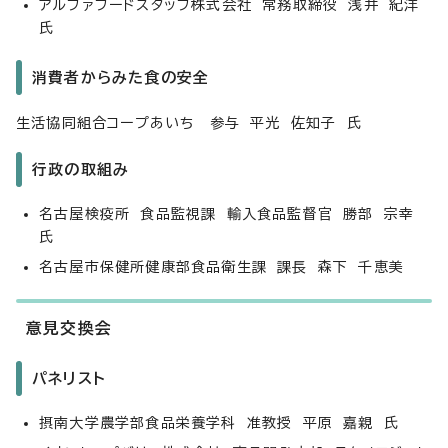
アルファフードスタッフ株式会社 常務取締役 浅井 紀洋
氏
消費者からみた食の安全
生活協同組合コープあいち 参与 平光 佐知子 氏
行政の取組み
名古屋検疫所 食品監視課 輸入食品監督官 勝部 宗幸
氏
名古屋市保健所健康部食品衛生課 課長 森下 千恵美
意見交換会
パネリスト
摂南大学農学部食品栄養学科 准教授 平原 嘉親 氏