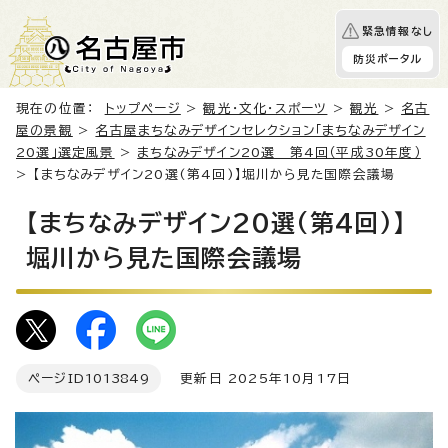
緊急情報なし
防災ポータル
現在の位置：
トップページ
>
観光・文化・スポーツ
>
観光
>
名古
屋の景観
>
名古屋まちなみデザインセレクション「まちなみデザイン
20選」選定風景
>
まちなみデザイン20選 第4回（平成30年度）
> 【まちなみデザイン20選(第4回)】堀川から見た国際会議場
【まちなみデザイン20選(第4回)】
堀川から見た国際会議場
ページID
1013849
更新日 2025年10月17日