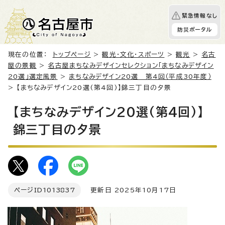
緊急情報なし
防災ポータル
現在の位置：
トップページ
>
観光・文化・スポーツ
>
観光
>
名古
屋の景観
>
名古屋まちなみデザインセレクション「まちなみデザイン
20選」選定風景
>
まちなみデザイン20選 第4回（平成30年度）
> 【まちなみデザイン20選(第4回)】錦三丁目の夕景
【まちなみデザイン20選(第4回)】
錦三丁目の夕景
ページID
1013837
更新日 2025年10月17日