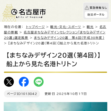
緊急情報なし
防災ポータル
現在の位置：
トップページ
>
観光・文化・スポーツ
>
観光
>
名古
屋の景観
>
名古屋まちなみデザインセレクション「まちなみデザイン
20選」選定風景
>
まちなみデザイン20選 第4回（平成30年度）
> 【まちなみデザイン20選(第4回)】船上から見た名港トリトン
【まちなみデザイン20選(第4回)】
船上から見た名港トリトン
ページID
1013842
更新日 2025年10月17日