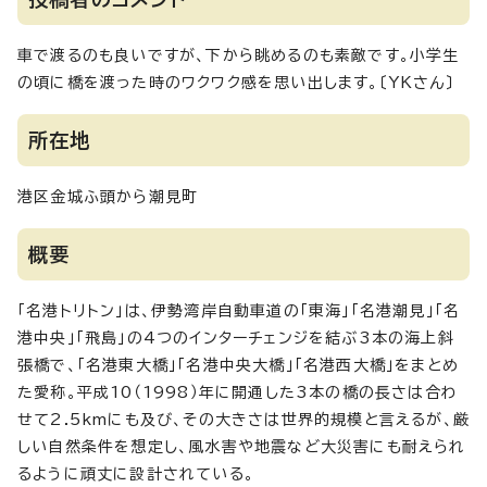
車で渡るのも良いですが、下から眺めるのも素敵です。小学生
の頃に橋を渡った時のワクワク感を思い出します。〔YKさん〕
所在地
港区金城ふ頭から潮見町
概要
「名港トリトン」は、伊勢湾岸自動車道の「東海」「名港潮見」「名
港中央」「飛島」の4つのインターチェンジを結ぶ3本の海上斜
張橋で、「名港東大橋」「名港中央大橋」「名港西大橋」をまとめ
た愛称。平成10（1998）年に開通した3本の橋の長さは合わ
せて2.5kmにも及び、その大きさは世界的規模と言えるが、厳
しい自然条件を想定し、風水害や地震など大災害にも耐えられ
るように頑丈に設計されている。