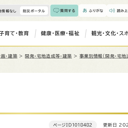
質問する
ふりがな
読み上
急情報なし
防災ポータル
子育て・教育
健康・医療・福祉
観光・文化・ス
計画・建築
>
開発・宅地造成等・建築
>
事業別情報（開発・宅地
ページID
1018482
更新日 202