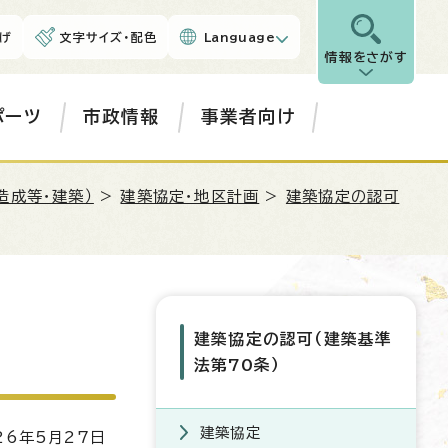
げ
文字サイズ・配色
Language
情報をさがす
ポーツ
市政情報
事業者向け
造成等・建築）
>
建築協定・地区計画
>
建築協定の認可
建築協定の認可（建築基準
法第70条）
建築協定
6年5月27日