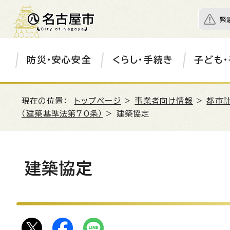
緊
防災・安心安全
くらし・手続き
子ども・
現在の位置：
トップページ
>
事業者向け情報
>
都市
（建築基準法第70条）
> 建築協定
建築協定