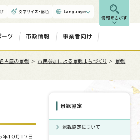
げ
文字サイズ・配色
Language
情報をさがす
ポーツ
市政情報
事業者向け
名古屋の景観
>
市民参加による景観まちづくり
>
景観
景観協定
景観協定について
5年10月17日