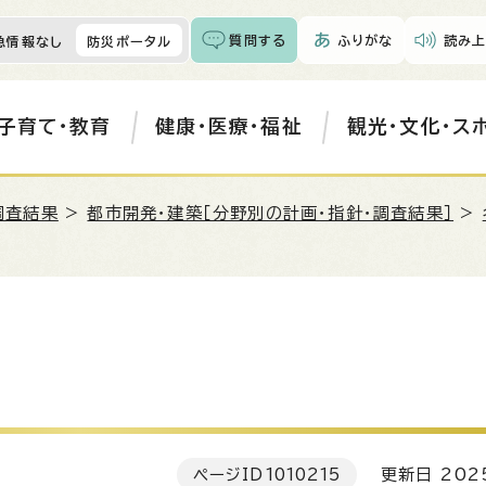
質問する
ふりがな
読み上
急情報なし
防災ポータル
子育て・教育
健康・医療・福祉
観光・文化・ス
調査結果
>
都市開発・建築［分野別の計画・指針・調査結果］
>
ページID
1010215
更新日 202