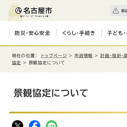
緊
防災・安心安全
くらし・手続き
子ども・
現在の位置：
トップページ
>
市政情報
>
計画・指針・
協定
> 景観協定について
景観協定について