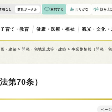
質問する
ふりがな
読み上
情報なし
防災ポータル
・子育て・教育
健康・医療・福祉
観光・文化・
計画・建築
>
開発・宅地造成等・建築
>
事業別情報（開発・
法第70条）
ページ