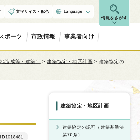
げ
文字サイズ・配色
Language
情報をさがす
スポーツ
市政情報
事業者向け
宅地造成等・建築）
>
建築協定・地区計画
> 建築協定の
建築協定・地区計画
建築協定の認可（建築基準法
第70条）
ID
1018481