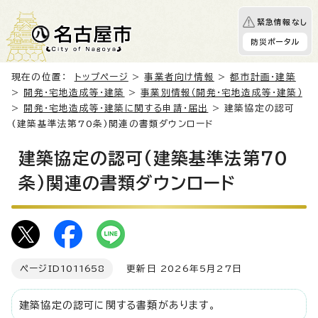
緊急情報なし
防災ポータル
現在の位置：
トップページ
>
事業者向け情報
>
都市計画・建築
>
開発・宅地造成等・建築
>
事業別情報（開発・宅地造成等・建築）
>
開発・宅地造成等・建築に関する申請・届出
> 建築協定の認可
(建築基準法第70条)関連の書類ダウンロード
建築協定の認可(建築基準法第70
条)関連の書類ダウンロード
ページID
1011658
更新日 2026年5月27日
建築協定の認可に関する書類があります。