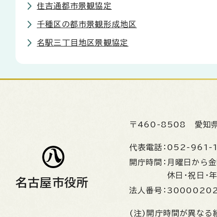
住吉通都市景観協定
千種区の都市景観形成地区
名駅三丁目地区景観協定
〒460-8508
愛知
代表電話：
052-961-
開庁時間：
月曜日から
休日・祝日・
名古屋市役所
法人番号：
3000020
(注)開庁時間が異なる