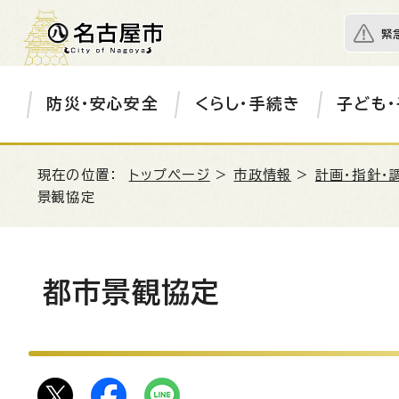
緊
防災・安心安全
くらし・手続き
子ども・
現在の位置：
トップページ
>
市政情報
>
計画・指針・
景観協定
都市景観協定