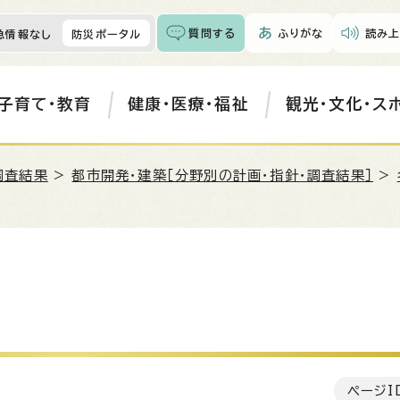
質問する
ふりがな
読み上
急情報なし
防災ポータル
子育て・教育
健康・医療・福祉
観光・文化・ス
調査結果
>
都市開発・建築［分野別の計画・指針・調査結果］
>
ページI