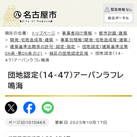
緊急情報なし
防災ポータル
現在の位置：
トップページ
>
事業者向け情報
>
都市計画・建築
>
開発・宅地造成等・建築
>
事業別情報（開発・宅地造成等・建築）
>
建築基準法関係の許可・認定・指定
>
団地認定(建築基準法第
86条・第86条の2)
>
緑区の団地認定区域
> 団地認定（14-
47）アーバンラフレ鳴海
団地認定（14-47）アーバンラフレ
鳴海
ページID
1018465
更新日 2025年10月17日