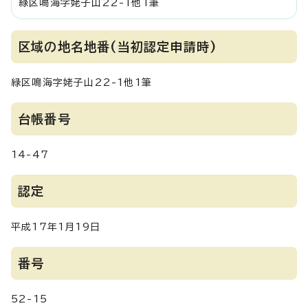
緑区鳴海字姥子山22-1他1筆
区域の地名地番(当初認定申請時)
緑区鳴海字姥子山22-1他1筆
台帳番号
14-47
認定
平成17年1月19日
番号
52-15