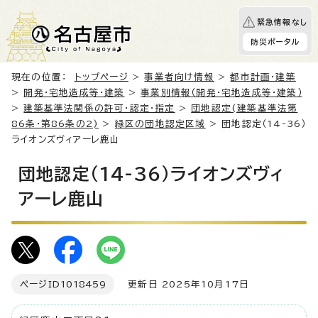
緊急情報なし
防災ポータル
現在の位置：
トップページ
>
事業者向け情報
>
都市計画・建築
>
開発・宅地造成等・建築
>
事業別情報（開発・宅地造成等・建築）
>
建築基準法関係の許可・認定・指定
>
団地認定(建築基準法第
86条・第86条の2)
>
緑区の団地認定区域
> 団地認定（14-36）
ライオンズヴィアーレ鹿山
団地認定（14-36）ライオンズヴィ
アーレ鹿山
ページID
1018459
更新日 2025年10月17日