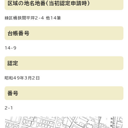
区域の地名地番(当初認定申請時)
緑区桶狭間平坪2-4 他14筆
台帳番号
14-9
認定
昭和49年3月2日
番号
2-1