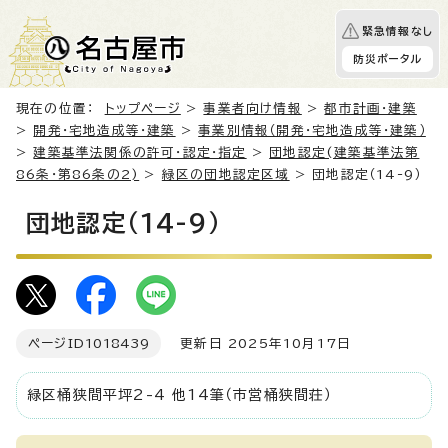
緊急情報なし
防災ポータル
現在の位置：
トップページ
>
事業者向け情報
>
都市計画・建築
>
開発・宅地造成等・建築
>
事業別情報（開発・宅地造成等・建築）
>
建築基準法関係の許可・認定・指定
>
団地認定(建築基準法第
86条・第86条の2)
>
緑区の団地認定区域
> 団地認定（14-9）
団地認定（14-9）
ページID
1018439
更新日 2025年10月17日
緑区桶狭間平坪2-4 他14筆（市営桶狭間荘）