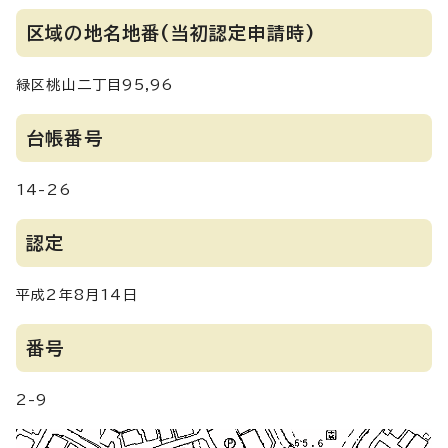
区域の地名地番(当初認定申請時)
緑区桃山二丁目95,96
台帳番号
14-26
認定
平成2年8月14日
番号
2-9