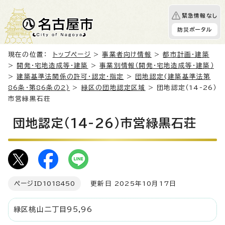
緊急情報なし
防災ポータル
現在の位置：
トップページ
>
事業者向け情報
>
都市計画・建築
>
開発・宅地造成等・建築
>
事業別情報（開発・宅地造成等・建築）
>
建築基準法関係の許可・認定・指定
>
団地認定(建築基準法第
86条・第86条の2)
>
緑区の団地認定区域
> 団地認定（14-26）
市営緑黒石荘
団地認定（14-26）市営緑黒石荘
ページID
1018450
更新日 2025年10月17日
緑区桃山二丁目95,96