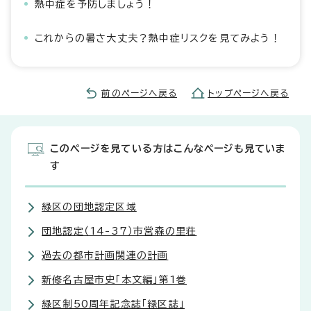
熱中症を予防しましょう！
これからの暑さ大丈夫？熱中症リスクを見てみよう！
前のページへ戻る
トップページへ戻る
このページを見ている方はこんなページも見ていま
す
緑区の団地認定区域
団地認定（14-37）市営森の里荘
過去の都市計画関連の計画
新修名古屋市史「本文編」第1巻
緑区制50周年記念誌「緑区誌」