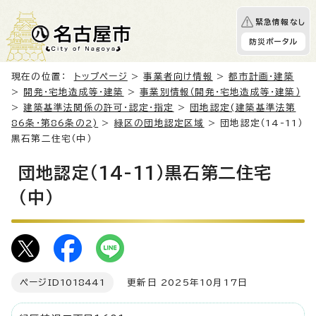
緊急情報なし
防災ポータル
現在の位置：
トップページ
>
事業者向け情報
>
都市計画・建築
>
開発・宅地造成等・建築
>
事業別情報（開発・宅地造成等・建築）
>
建築基準法関係の許可・認定・指定
>
団地認定(建築基準法第
86条・第86条の2)
>
緑区の団地認定区域
> 団地認定（14-11）
黒石第二住宅（中）
団地認定（14-11）黒石第二住宅
（中）
ページID
1018441
更新日 2025年10月17日