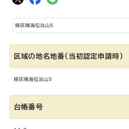
緑区鳴海伝治山5
区域の地名地番(当初認定申請時)
緑区鳴海伝治山5
台帳番号