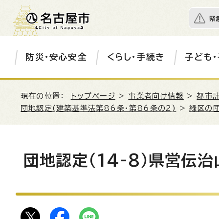
緊
防災・安心安全
くらし・手続き
子ども・
現在の位置：
トップページ
>
事業者向け情報
>
都市
団地認定(建築基準法第86条・第86条の2)
>
緑区の
団地認定（14-8）県営伝