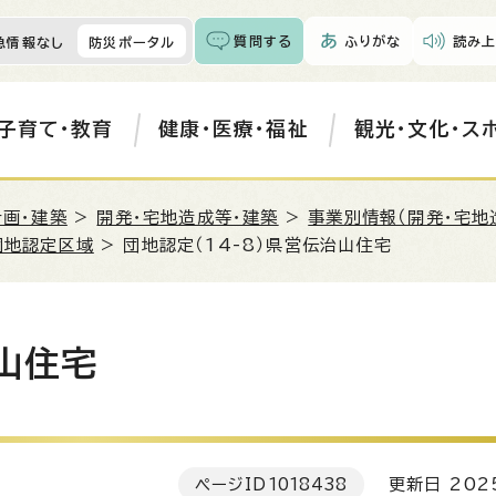
質問する
ふりがな
読み上
急情報なし
防災ポータル
子育て・教育
健康・医療・福祉
観光・文化・ス
計画・建築
>
開発・宅地造成等・建築
>
事業別情報（開発・宅地
団地認定区域
> 団地認定（14-8）県営伝治山住宅
治山住宅
ページID
1018438
更新日 202