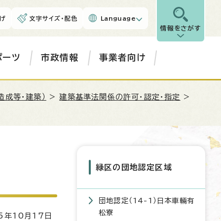
げ
文字サイズ・配色
Language
情報をさがす
ポーツ
市政情報
事業者向け
造成等・建築）
>
建築基準法関係の許可・認定・指定
>
緑区の団地認定区域
団地認定（14-1）日本車輛有
松寮
5年10月17日