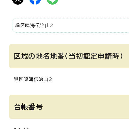
緑区鳴海伝治山2
区域の地名地番(当初認定申請時)
緑区鳴海伝治山2
台帳番号