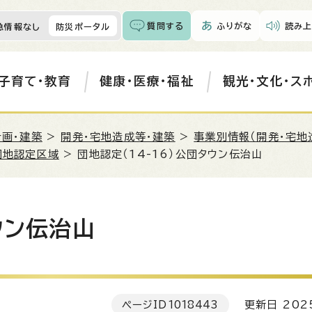
質問する
ふりがな
読み上
急情報なし
防災ポータル
子育て・教育
健康・医療・福祉
観光・文化・ス
計画・建築
>
開発・宅地造成等・建築
>
事業別情報（開発・宅地
団地認定区域
> 団地認定（14-16）公団タウン伝治山
ウン伝治山
ページID
1018443
更新日 202