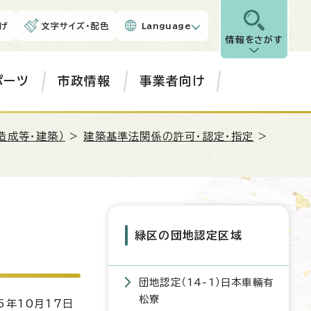
げ
文字サイズ・配色
Language
情報をさがす
ポーツ
市政情報
事業者向け
造成等・建築）
>
建築基準法関係の許可・認定・指定
>
緑区の団地認定区域
団地認定（14-1）日本車輛有
松寮
5年10月17日