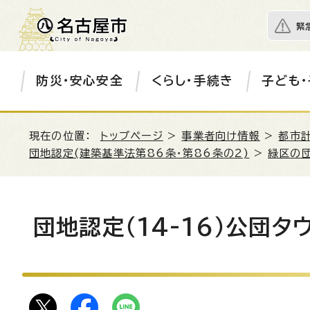
緊
防災・安心安全
くらし・手続き
子ども・
現在の位置：
トップページ
>
事業者向け情報
>
都市
団地認定(建築基準法第86条・第86条の2)
>
緑区の
団地認定（14-16）公団タ