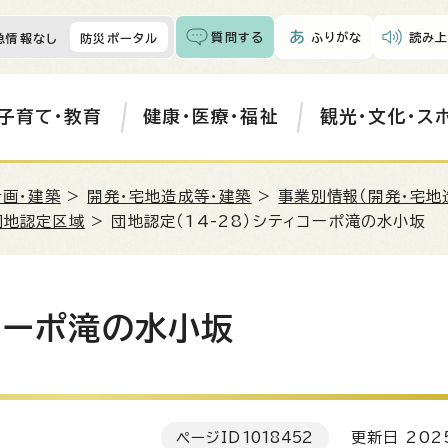
質問する
ふりがな
読み上
急情報なし
防災ポータル
子育て・教育
健康・医療・福祉
観光・文化・ス
計画・建築
>
開発・宅地造成等・建築
>
事業別情報（開発・宅地
団地認定区域
> 団地認定（14-28）シティコーポ滝の水小坂
ィコーポ滝の水小坂
ページID
1018452
更新日 202