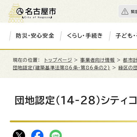
緊
防災・安心安全
くらし・手続き
子ども・
現在の位置：
トップページ
>
事業者向け情報
>
都市
団地認定(建築基準法第86条・第86条の2)
>
緑区の
団地認定（14-28）シテ