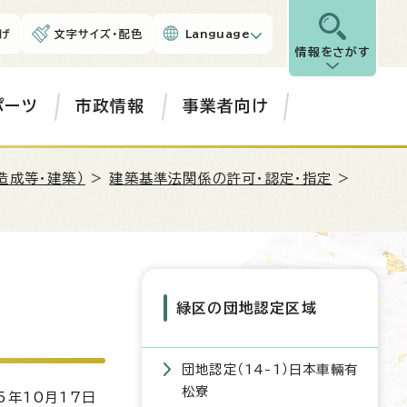
げ
文字サイズ・配色
Language
情報をさがす
ポーツ
市政情報
事業者向け
造成等・建築）
>
建築基準法関係の許可・認定・指定
>
緑区の団地認定区域
団地認定（14-1）日本車輛有
松寮
5年10月17日