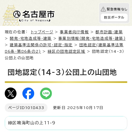
緊急情報なし
防災ポータル
現在の位置：
トップページ
>
事業者向け情報
>
都市計画・建築
>
開発・宅地造成等・建築
>
事業別情報（開発・宅地造成等・建築）
>
建築基準法関係の許可・認定・指定
>
団地認定(建築基準法第
86条・第86条の2)
>
緑区の団地認定区域
> 団地認定（14-3）
公団上の山団地
団地認定（14-3）公団上の山団地
ページID
1018433
更新日 2025年10月17日
緑区鳴海町山の上11-9