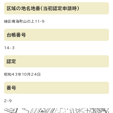
区域の地名地番(当初認定申請時)
緑区鳴海町山の上11-9
台帳番号
14-3
認定
昭和43年10月24日
番号
2-9