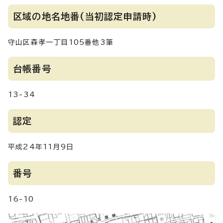
区域の地名地番(当初認定申請時)
守山区森孝一丁目105番他3筆
台帳番号
13-34
認定
平成24年11月9日
番号
16-10