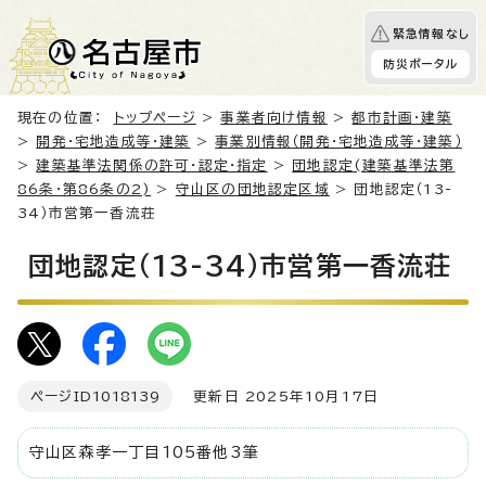
緊急情報なし
防災ポータル
現在の位置：
トップページ
>
事業者向け情報
>
都市計画・建築
>
開発・宅地造成等・建築
>
事業別情報（開発・宅地造成等・建築）
>
建築基準法関係の許可・認定・指定
>
団地認定(建築基準法第
86条・第86条の2)
>
守山区の団地認定区域
> 団地認定（13-
34）市営第一香流荘
団地認定（13-34）市営第一香流荘
ページID
1018139
更新日 2025年10月17日
守山区森孝一丁目105番他3筆