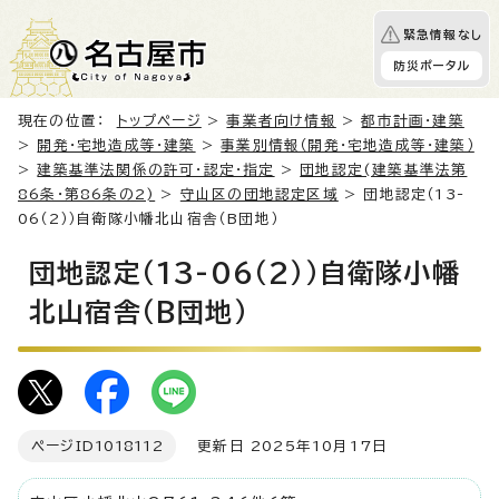
緊急情報なし
防災ポータル
現在の位置：
トップページ
>
事業者向け情報
>
都市計画・建築
>
開発・宅地造成等・建築
>
事業別情報（開発・宅地造成等・建築）
>
建築基準法関係の許可・認定・指定
>
団地認定(建築基準法第
86条・第86条の2)
>
守山区の団地認定区域
> 団地認定（13-
06（2））自衛隊小幡北山宿舎（B団地）
団地認定（13-06（2））自衛隊小幡
北山宿舎（B団地）
ページID
1018112
更新日 2025年10月17日