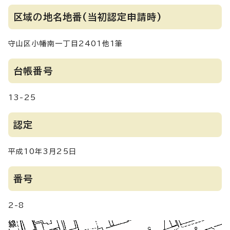
区域の地名地番(当初認定申請時)
守山区小幡南一丁目2401他1筆
台帳番号
13-25
認定
平成10年3月25日
番号
2-8