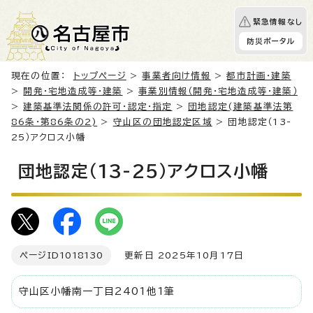
緊急情報なし
防災ポータル
現在の位置：
トップページ
>
事業者向け情報
>
都市計画・建築
>
開発・宅地造成等・建築
>
事業別情報（開発・宅地造成等・建築）
>
建築基準法関係の許可・認定・指定
>
団地認定(建築基準法第
86条・第86条の2)
>
守山区の団地認定区域
> 団地認定（13-
25）アクロス小幡
団地認定（13-25）アクロス小幡
ページID
1018130
更新日 2025年10月17日
守山区小幡南一丁目2401他1筆