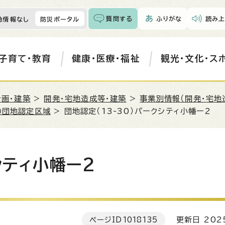
質問する
ふりがな
読み上
急情報なし
防災ポータル
子育て・教育
健康・医療・福祉
観光・文化・ス
計画・建築
>
開発・宅地造成等・建築
>
事業別情報（開発・宅地
の団地認定区域
> 団地認定（13-30）パークシティ小幡ー2
シティ小幡ー2
ページID
1018135
更新日 202