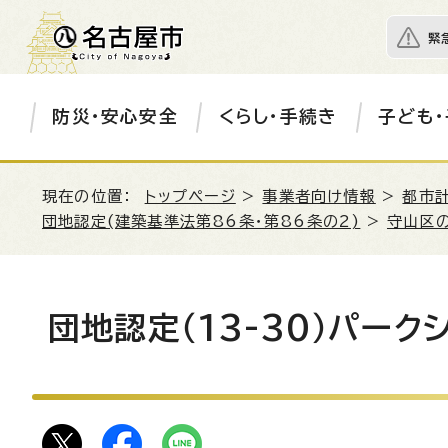
緊
防災・安心安全
くらし・手続き
子ども・
現在の位置：
トップページ
>
事業者向け情報
>
都市
団地認定(建築基準法第86条・第86条の2)
>
守山区
団地認定（13-30）パーク