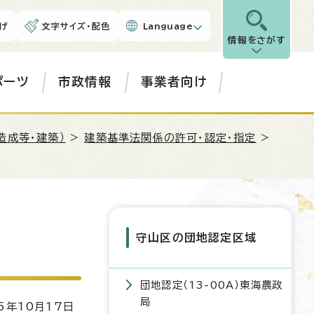
げ
文字サイズ・配色
Language
情報をさがす
ポーツ
市政情報
事業者向け
造成等・建築）
>
建築基準法関係の許可・認定・指定
>
守山区の団地認定区域
団地認定（13-00A）東海農政
局
5年10月17日