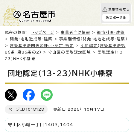
緊急情報なし
防災ポータル
現在の位置：
トップページ
>
事業者向け情報
>
都市計画・建築
>
開発・宅地造成等・建築
>
事業別情報（開発・宅地造成等・建築）
>
建築基準法関係の許可・認定・指定
>
団地認定(建築基準法第
86条・第86条の2)
>
守山区の団地認定区域
> 団地認定（13-
23）NHK小幡寮
団地認定（13-23）NHK小幡寮
ページID
1018128
更新日 2025年10月17日
守山区小幡一丁目1403,1404