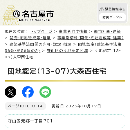
緊急情報なし
防災ポータル
現在の位置：
トップページ
>
事業者向け情報
>
都市計画・建築
>
開発・宅地造成等・建築
>
事業別情報（開発・宅地造成等・建築）
>
建築基準法関係の許可・認定・指定
>
団地認定(建築基準法第
86条・第86条の2)
>
守山区の団地認定区域
> 団地認定（13-
07）大森西住宅
団地認定（13-07）大森西住宅
ページID
1018114
更新日 2025年10月17日
守山区元郷一丁目701