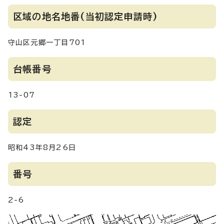
区域の地名地番(当初認定申請時)
守山区元郷一丁目701
台帳番号
13-07
認定
昭和43年8月26日
番号
2-6