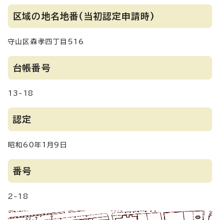
区域の地名地番(当初認定申請時)
守山区森孝四丁目516
台帳番号
13-18
認定
昭和60年1月9日
番号
2-18