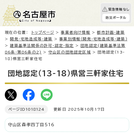
緊急情報なし
防災ポータル
現在の位置：
トップページ
>
事業者向け情報
>
都市計画・建築
>
開発・宅地造成等・建築
>
事業別情報（開発・宅地造成等・建築）
>
建築基準法関係の許可・認定・指定
>
団地認定(建築基準法第
86条・第86条の2)
>
守山区の団地認定区域
> 団地認定（13-
18）県営三軒家住宅
団地認定（13-18）県営三軒家住宅
ページID
1018124
更新日 2025年10月17日
守山区森孝四丁目516