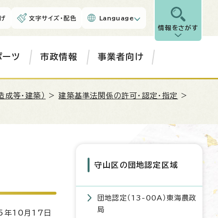
げ
文字サイズ・配色
Language
情報をさがす
ポーツ
市政情報
事業者向け
造成等・建築）
>
建築基準法関係の許可・認定・指定
>
守山区の団地認定区域
団地認定（13-00A）東海農政
局
5年10月17日