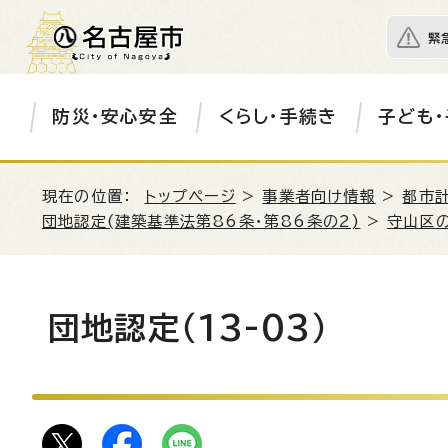
緊
防災・安心安全
くらし・手続き
子ども・
現在の位置：
トップページ
>
事業者向け情報
>
都市
団地認定(建築基準法第86条・第86条の2)
>
守山区
団地認定（13-03）