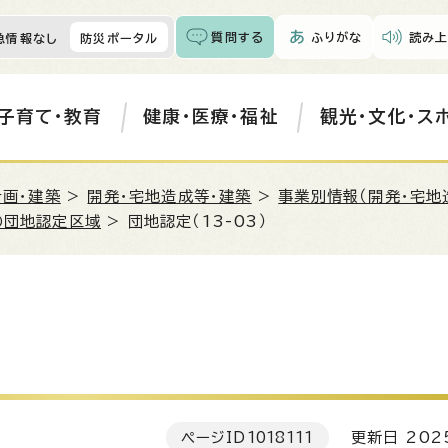
質問する
ふりがな
読み上
急情報なし
防災ポータル
子育て・教育
健康・医療・福祉
観光・文化・ス
計画・建築
>
開発・宅地造成等・建築
>
事業別情報（開発・宅地
の団地認定区域
> 団地認定（13-03）
ページID
1018111
更新日 202