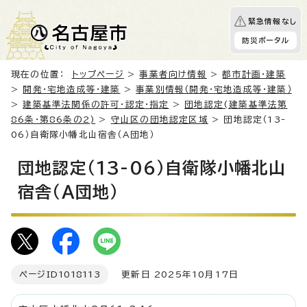
緊急情報なし
防災ポータル
現在の位置：
トップページ
>
事業者向け情報
>
都市計画・建築
>
開発・宅地造成等・建築
>
事業別情報（開発・宅地造成等・建築）
>
建築基準法関係の許可・認定・指定
>
団地認定(建築基準法第
86条・第86条の2)
>
守山区の団地認定区域
> 団地認定（13-
06）自衛隊小幡北山宿舎（A団地）
団地認定（13-06）自衛隊小幡北山
宿舎（A団地）
ページID
1018113
更新日 2025年10月17日