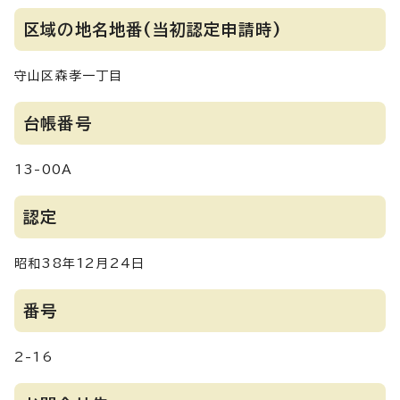
区域の地名地番(当初認定申請時)
守山区森孝一丁目
台帳番号
13-00A
認定
昭和38年12月24日
番号
2-16