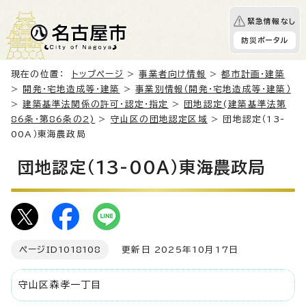
緊急情報なし
防災ポータル
現在の位置：
トップページ
>
事業者向け情報
>
都市計画・建築
>
開発・宅地造成等・建築
>
事業別情報（開発・宅地造成等・建築）
>
建築基準法関係の許可・認定・指定
>
団地認定(建築基準法第
86条・第86条の2)
>
守山区の団地認定区域
> 団地認定（13-
00A）東海農政局
団地認定（13-00A）東海農政局
ページID
1018108
更新日 2025年10月17日
守山区森孝一丁目