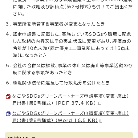
に向けた取組及び評価点（第2号様式）も併せてご提出くだ
さい。
事業所を所管する事業者が変更となったとき
認定申請書に記載した、実施しているSDGsや環境に配慮
した取組の内容又はその実施状況に変更があり、評価点の
合計が10点未満（認定優良エコ事業所にあっては15点未
満）になったとき
会社の合併又は解散、事業の休止又は廃止等事業活動の存
続に関する事項があったとき
環境関係法令に違反して行政処分を受けたとき
なごやSDGsグリーンパートナーズ申請事項（変更・廃止）
届出書（第8号様式） （PDF 37.4 KB）
なごやSDGsグリーンパートナーズ申請事項（変更・廃止）
届出書（第8号様式） （Word 16.5 KB）