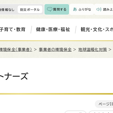
質問する
ふりがな
読み上
急情報なし
防災ポータル
子育て・教育
健康・医療・福祉
観光・文化・ス
環境保全（事業者）
>
事業者の環境保全
>
地球温暖化対策
>
トナーズ
ページI