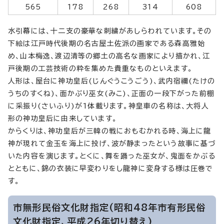
565
178
268
314
608
水引幕には、十二支の豪華な刺繍があしらわれています。その
下絵は江戸時代後期の名古屋土佐派の画家である森高雅始
め、山本梅逸、渡辺清等の郷土の高名な画家により描かれ、江
戸後期の工芸技術の粋を集めた貴重なものといえます。
人形は、屋台に神功皇后(じんぐうこうごう)、武内宿禰(たけの
うちのすくね)、面かぶり巫女(みこ)、正面の一段下がった前棚
に采振り(さいふり)が1体載ります。神皇車の名称は、大将人
形の神功皇后に由来しています。
からくりは、神功皇后が三韓の戦におもむかれる時、海上に龍
神が現れて金玉を海上に投げ、波が静まったという故事に基づ
いた内容を演じます。とくに、舞を踊った巫女が、鬼面をかぶる
とともに、錦の衣装に早変わりをし龍神に変身する様は圧巻で
す。
市無形民俗文化財指定(昭和48年市有形民俗
文化財指定、平成26年切り替え)