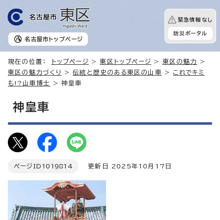
緊急情報なし
防災ポータル
名古屋市
トップページ
現在の位置：
トップページ
>
東区トップページ
>
東区の魅力
>
東区の魅力づくり
>
伝統と歴史のある東区の山車
>
これでキミ
も!?山車博士
> 神皇車
神皇車
ページID
1019814
更新日 2025年10月17日