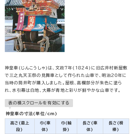
神皇車(じんこうしゃ)は、文政7年(1824)に旧広井村新屋敷
で三之丸天王祭の見舞車として作られた山車で、明治20年に
当時の筒井町が購入しました。屋根、高欄部分が朱色に塗ら
れ、水引幕は白地、大幕が青地と彩りが鮮やかな山車です。
表の横スクロールを有効にする
神皇車の寸法(単位/cm)
高さ(最上
巾(車
巾(輪
長さ(車
長さ(楫
段)
体)
掛)
体)
棒)