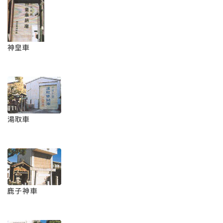
神皇車
湯取車
鹿子神車