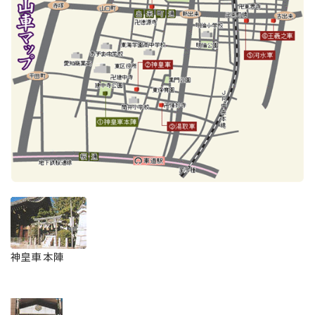
神皇車本陣