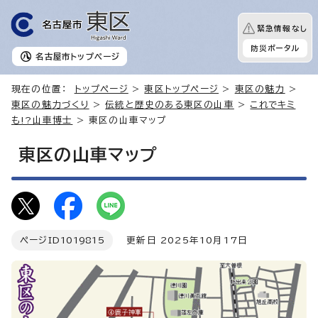
緊急情報なし
防災ポータル
名古屋市
トップページ
現在の位置：
トップページ
>
東区トップページ
>
東区の魅力
>
東区の魅力づくり
>
伝統と歴史のある東区の山車
>
これでキミ
も!?山車博士
> 東区の山車マップ
東区の山車マップ
ページID
1019815
更新日 2025年10月17日