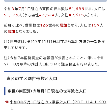
令和
8
年
7
月
1
日現在の東区の世帯数は
51,689
世帯、人口は
91,139
人（うち男性
43,524
人、女性
47,615
人）です。
前月に比べ、世帯数は
126
世帯の
増加
となり、人口は
157
人
の
増加
となりました。
注）世帯数は、令和7年11月1日現在から算出方法の一部を変
更しています。
注）令和7年国勢調査の速報値が公表されたことに伴い、令和
7年10月以降の推計人口について遡及修正を行いました。
東区の学区別世帯数と人口
東区(学区別)の毎月1日現在の世帯数と人口
令和8年7月1日現在の世帯数と人口 （PDF 114.1 KB）