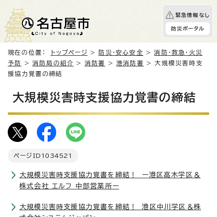
緊急情報なし
防災ポータル
現在の位置：
トップページ
>
防災・安心安全
>
消防・救急・火災
予防
>
消防局の紹介
>
消防署
>
港消防署
> 大規模災害時支
援協力覚書の締結
大規模災害時支援協力覚書の締結
ページID
1034521
大規模災害時支援協力覚書を締結！ ー港区高木学区＆
株式会社 エルフ 中部営業所ー
大規模災害時支援協力覚書を締結！ 港区中川学区＆株