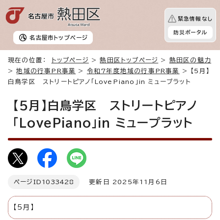
緊急情報なし
防災ポータル
名古屋市
トップページ
現在の位置：
トップページ
>
熱田区トップページ
>
熱田区の魅力
>
地域の行事PR事業
>
令和7年度地域の行事PR事業
> 【5月】
白鳥学区 ストリートピアノ「LovePiano」in ミュープラット
【5月】白鳥学区 ストリートピアノ
「LovePiano」in ミュープラット
ページID
1033428
更新日 2025年11月6日
【5月】