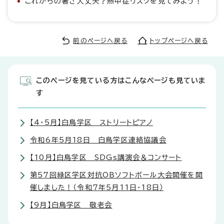
これからの暑さ大丈夫？熱中症リスクを見てみよう！
前のページへ戻る
トップページへ戻る
このページを見ている方はこんなページも見ていま
す
【4・5月】白鳥学区 ストリートピアノ
令和6年5月18日 白鳥学区連絡協議会
【10月】白鳥学区 SDGs講演会＆コンサート
第57回緑区学区対抗OBソフトボール大会開催を開
催しました！（令和7年5月11日・18日）
【9月】白鳥学区 敬老会