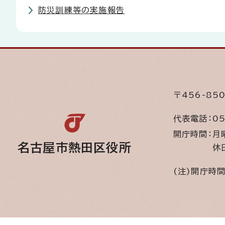
防災訓練等の実施報告
〒456-8
代表電話：
05
開庁時間：
月
名古屋市熱田区役所
休
(注)開庁時