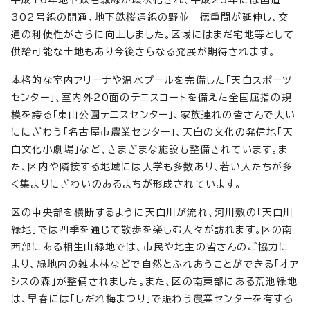
302号線の開通、地下鉄桜通線の野並－徳重間が延伸し、交
通の利便性がさらに向上しました。区域にはまだ宅地等として
供給可能な土地もあり今後さらなる発展が期待されます。
本格的な室内アリーナや温水プールを完備した「天白スポーツ
センター」、室内外20面のテニスコートを備えた全国屈指の規
模を誇る「東山公園テニスセンター」、家族連れの皆さんで大い
ににぎわう「名古屋市農業センター」、天白の文化の発信地「天
白文化小劇場」など、さまざまな施設も整備されています。ま
た、区内や隣接する地域には大学も多数あり、若い人たちが多
く集まりにぎわいのあるまちが形成されています。
区の中央部を横断するように天白川が流れ、河川敷の「天白川
緑地」では四季を通じて散歩を楽しむ人々が訪れます。区の南
西部にある相生山緑地では、市民や地主の皆さんのご協力に
より、緑地内の雑木林などで自然とふれあうことができる「オア
シスの森」が整備されました。また、区の南東部にある荒池緑地
は、早春には「しだれ梅まつり」で賑わう農業センターを有する