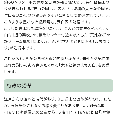
約60ヘクタールの豊かな自然が残る緑地です。毎年区民まつ
りが行なわれる「天白公園」は、区内でも規模の大きな公園で、
里山を活かしつつ親しみやすい公園として整備されています。
このような豊かな自然環境も、天白区の財産です。
こうした恵まれた環境を活かし、川と人との共生を考える、天
白「川辺の楽校」や、農業センター付近を核とした「荒池なごや
かファーム構想」により、市民の皆さんとともに歩む「まちづく
り」が進行中です。
これからも、豊かな自然と調和を図りながら、個性と活気にあ
ふれた潤いのある住みたくなる「太陽と緑のまち天白」をめざ
します。
行政の沿革
江戸から明治へと時代が移り、さまざまな改革が行われました
が、行政単位にも多くの移り変わりがありました。明治4年
(1871)廃藩置県の公布から、明治11年(1878)郡区町村編