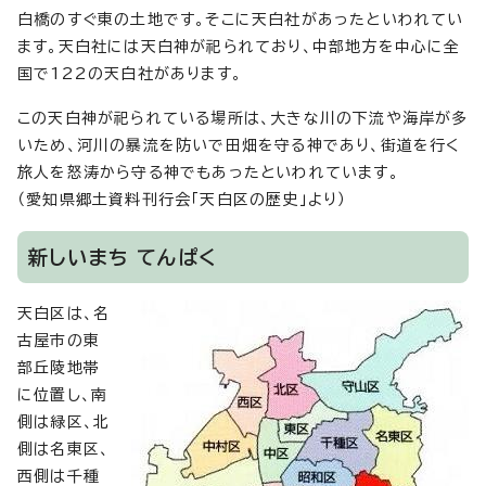
白橋のすぐ東の土地です。そこに天白社があったといわれてい
ます。天白社には天白神が祀られており、中部地方を中心に全
国で122の天白社があります。
この天白神が祀られている場所は、大きな川の下流や海岸が多
いため、河川の暴流を防いで田畑を守る神であり、街道を行く
旅人を怒涛から守る神でもあったといわれています。
（愛知県郷土資料刊行会「天白区の歴史」より）
新しいまち てんぱく
天白区は、名
古屋市の東
部丘陵地帯
に位置し、南
側は緑区、北
側は名東区、
西側は千種