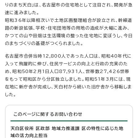
りのまち天白」は、名古屋市の住宅地として注目され、開発が急
速に進みました。
昭和36年以降相次いで土地区画整理組合が設立され、幹線道
路の新設拡張、学校・住宅団地等の用地の造成が大幅に進み、
かつての山や田畑は生活環境の整った住宅地に変ぼうし、今日
のまちづくりの基礎がつくられました。
名古屋市合併当時12,800人であった人口は、昭和40年代に
入って飛躍的に伸び、住民サービスの向上と行政の充実のた
め、昭和50年2月1日人口87,931人、世帯数27,426世帯
をもって昭和区から分区独立しました。昭和51年3月には、現
在地に新庁舎が完成し、天白村から続いた旧庁舎から移転しま
した。
このページに関する
お問い合わせ
天白区役所 区政部 地域力推進課 区の特性に応じた地
域の活力向上担当