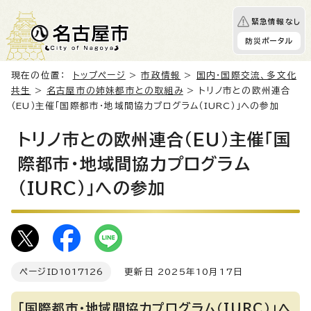
緊急情報なし
防災ポータル
現在の位置：
トップページ
>
市政情報
>
国内・国際交流、多文化
共生
>
名古屋市の姉妹都市との取組み
> トリノ市との欧州連合
（EU）主催「国際都市・地域間協力プログラム（IURC）」への参加
トリノ市との欧州連合（EU）主催「国
際都市・地域間協力プログラム
（IURC）」への参加
ページID
1017126
更新日 2025年10月17日
「国際都市・地域間協力プログラム（IURC）」へ