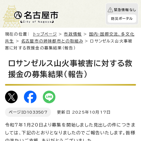
緊急情報なし
防災ポータル
現在の位置：
トップページ
>
市政情報
>
国内・国際交流、多文化
共生
>
名古屋市の姉妹都市との取組み
> ロサンゼルス山火事被
害に対する救援金の募集結果（報告）
ロサンゼルス山火事被害に対する救
援金の募集結果（報告）
ページID
1033507
更新日 2025年10月17日
令和7年1月20日より募集を開始しました見出しの件につきま
しては、下記のとおりとなりましたのでご報告いたします。皆様
の温かいご支援、ありがとうございました。