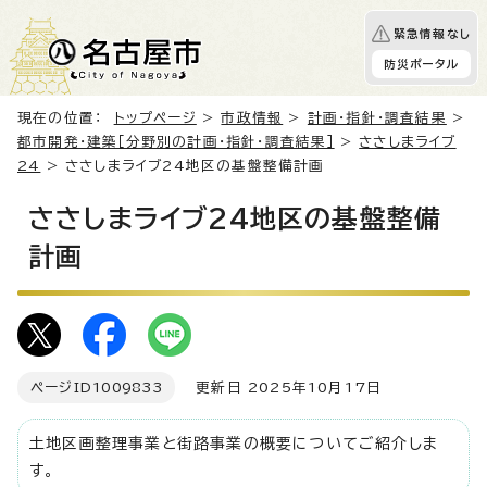
緊急情報なし
防災ポータル
現在の位置：
トップページ
>
市政情報
>
計画・指針・調査結果
>
都市開発・建築［分野別の計画・指針・調査結果］
>
ささしまライブ
24
> ささしまライブ24地区の基盤整備計画
ささしまライブ24地区の基盤整備
計画
ページID
1009833
更新日 2025年10月17日
土地区画整理事業と街路事業の概要についてご紹介しま
す。