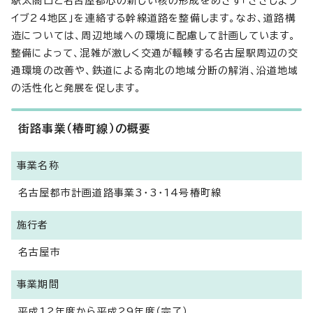
駅太閤口と名古屋都心の新しい核の形成をめざす「ささしまラ
イブ24地区」を連絡する幹線道路を整備します。なお、道路構
造については、周辺地域への環境に配慮して計画しています。
整備によって、混雑が激しく交通が輻輳する名古屋駅周辺の交
通環境の改善や、鉄道による南北の地域分断の解消、沿道地域
の活性化と発展を促します。
街路事業（椿町線）の概要
事業名称
名古屋都市計画道路事業3・3・14号椿町線
施行者
名古屋市
事業期間
平成12年度から平成29年度（完了）