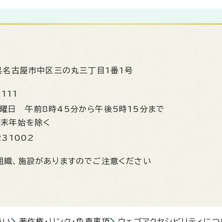
県名古屋市中区三の丸三丁目1番1号
1111
金曜日
午前8時45分から午後5時15分まで
年末年始を除く
231002
組織、施設がありますのでご注意ください
扱い
著作権・リンク・免責事項
ウェブアクセシビリティにつ