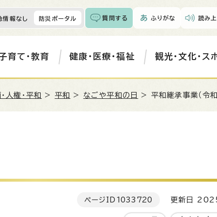
質問する
ふりがな
読み上
急情報なし
防災ポータル
子育て・教育
健康・医療・福祉
観光・文化・ス
・人権・平和
>
平和
>
なごや平和の日
> 平和継承事業（令和
ページID
1033720
更新日 202