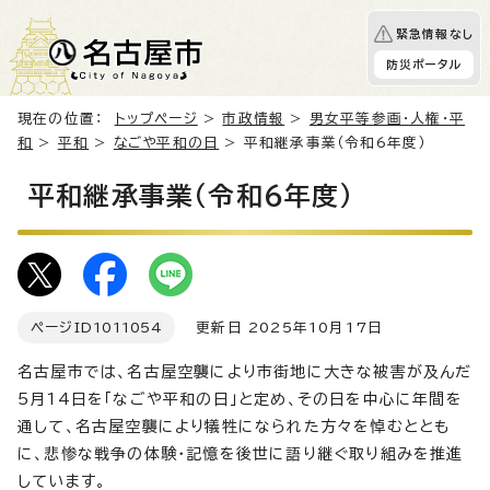
緊急情報なし
防災ポータル
現在の位置：
トップページ
>
市政情報
>
男女平等参画・人権・平
和
>
平和
>
なごや平和の日
> 平和継承事業（令和6年度）
平和継承事業（令和6年度）
ページID
1011054
更新日 2025年10月17日
名古屋市では、名古屋空襲により市街地に大きな被害が及んだ
5月14日を「なごや平和の日」と定め、その日を中心に年間を
通して、名古屋空襲により犠牲になられた方々を悼むととも
に、悲惨な戦争の体験・記憶を後世に語り継ぐ取り組みを推進
しています。