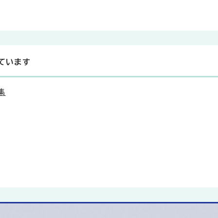
ています
集