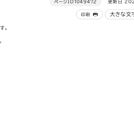
ページID
1049472
更新日 202
大きな文
印刷
す。
。