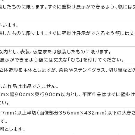
装したものに限ります。すぐに壁掛け展示ができるよう、額には丈
いいます。
装したものに限ります。すぐに壁掛け展示ができるよう額には丈
以内とし、表装、仮巻または額装したものに限ります。
展示ができるよう額には丈夫な「ひも」を付けてください。
立体造形を主体としますが、染色やステンドグラス、切り絵など
した作品は出品できません。
cm×幅90cm×奥行90cm以内とし、平面作品はすぐに壁掛
さい。
97mm）以上半切（画像部分356mm×432mm）以下の大き
す。
可とします。