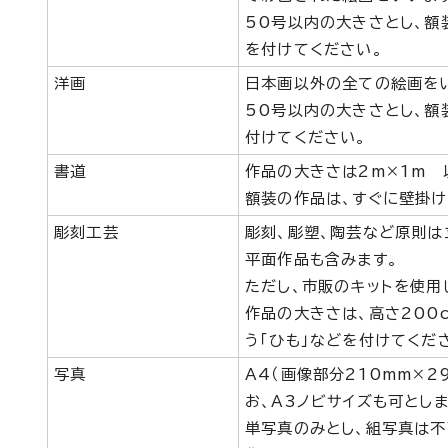
50号以内の大きさとし、額
を付けてください。
洋画
日本画以外の全ての絵画を
50号以内の大きさとし、額
付けてください。
書道
作品の大きさは2m×1m 
額装の作品は、すぐに壁掛け
彫刻工芸
彫刻、彫塑、陶芸など原則は
平面作品も含みます。
ただし、市販のキットを使用
作品の大きさは、高さ200
う「ひも」などを付けてくだ
写真
A4（画像部分210mm×2
お、A3ノビサイズも可としま
単写真のみとし、組写真は不