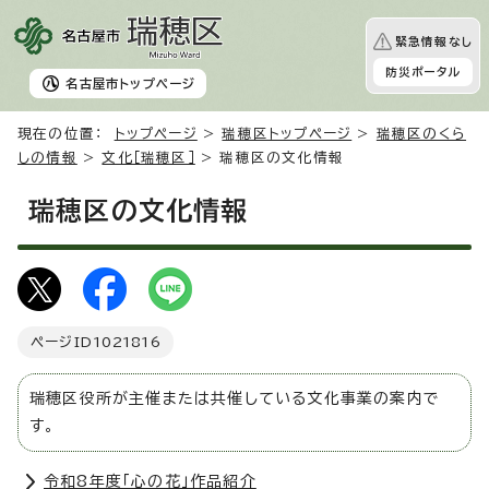
緊急情報なし
防災ポータル
名古屋市
トップページ
現在の位置：
トップページ
>
瑞穂区トップページ
>
瑞穂区のくら
しの情報
>
文化［瑞穂区］
> 瑞穂区の文化情報
瑞穂区の文化情報
ページID
1021816
瑞穂区役所が主催または共催している文化事業の案内で
す。
令和8年度「心の花」作品紹介